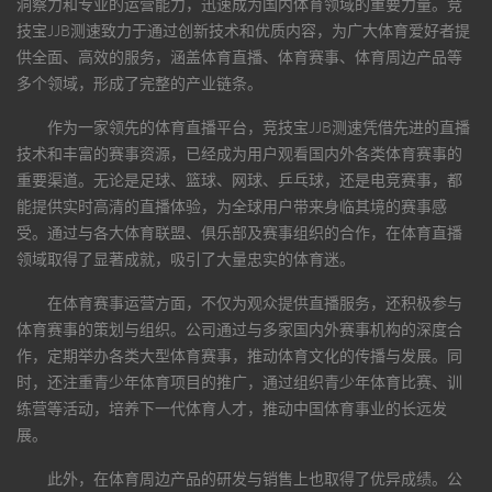
洞察力和专业的运营能力，迅速成为国内体育领域的重要力量。
竞
技宝JJB测速
致力于通过创新技术和优质内容，为广大体育爱好者提
供全面、高效的服务，涵盖体育直播、体育赛事、体育周边产品等
多个领域，形成了完整的产业链条。
作为一家领先的体育直播平台，
竞技宝JJB测速
凭借先进的直播
技术和丰富的赛事资源，已经成为用户观看国内外各类体育赛事的
重要渠道。无论是足球、篮球、网球、乒乓球，还是电竞赛事，都
能提供实时高清的直播体验，为全球用户带来身临其境的赛事感
受。通过与各大体育联盟、俱乐部及赛事组织的合作，在体育直播
领域取得了显著成就，吸引了大量忠实的体育迷。
在体育赛事运营方面，不仅为观众提供直播服务，还积极参与
体育赛事的策划与组织。公司通过与多家国内外赛事机构的深度合
作，定期举办各类大型体育赛事，推动体育文化的传播与发展。同
时，还注重青少年体育项目的推广，通过组织青少年体育比赛、训
练营等活动，培养下一代体育人才，推动中国体育事业的长远发
展。
此外，在体育周边产品的研发与销售上也取得了优异成绩。公