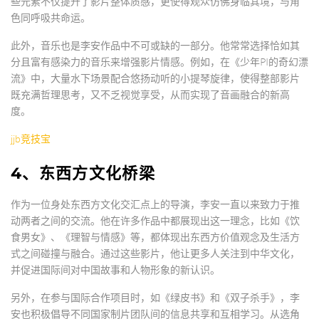
些元素不仅提升了影片整体质感，更使得观众仿佛身临其境，与角
色同呼吸共命运。
此外，音乐也是李安作品中不可或缺的一部分。他常常选择恰如其
分且富有感染力的音乐来增强影片情感。例如，在《少年PI的奇幻漂
流》中，大量水下场景配合悠扬动听的小提琴旋律，使得整部影片
既充满哲理思考，又不乏视觉享受，从而实现了音画融合的新高
度。
jjb竞技宝
4、东西方文化桥梁
作为一位身处东西方文化交汇点上的导演，李安一直以来致力于推
动两者之间的交流。他在许多作品中都展现出这一理念，比如《饮
食男女》、《理智与情感》等，都体现出东西方价值观念及生活方
式之间碰撞与融合。通过这些影片，他让更多人关注到中华文化，
并促进国际间对中国故事和人物形象的新认识。
另外，在参与国际合作项目时，如《绿皮书》和《双子杀手》，李
安也积极倡导不同国家制片团队间的信息共享和互相学习。从选角