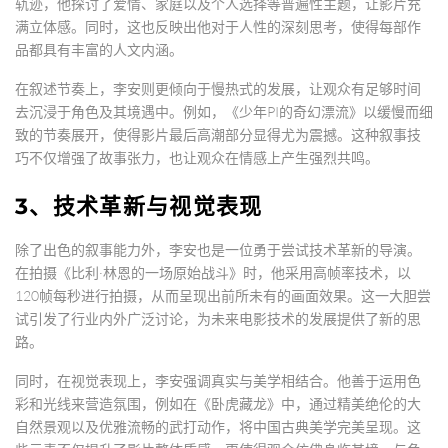
轨迹，他探讨了爱情、家庭以及个人选择等普遍性主题，让影片充
满立体感。同时，这也反映出他对于人性的深刻思考，使得每部作
品都具有丰富的人文内涵。
在叙述节奏上，李安则更倾向于慢热式的发展，让观众有足够时间
去沉浸于角色及其境遇中。例如，《少年PI的奇幻漂流》以缓慢而细
致的节奏展开，使得影片最后高潮部分显得尤为震撼。这种叙事技
巧不仅增强了故事张力，也让观众在情感上产生强烈共鸣。
3、技术革新与视觉表现
除了出色的叙事能力外，李安也是一位勇于尝试技术革新的导演。
在拍摄《比利·林恩的一场原始战斗》时，他采用高帧率技术，以
120帧每秒进行拍摄，从而呈现出前所未有的画面效果。这一大胆尝
试引发了行业内外广泛讨论，为未来电影技术的发展提供了新的思
路。
同时，在视觉表现上，李安强调真实与美学相结合。他善于运用色
彩和光线来营造氛围，例如在《卧虎藏龙》中，通过精美绝伦的大
自然景观以及优雅流畅的武打动作，将中国古典美学完美呈现。这