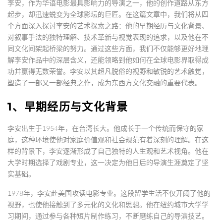
李安，作为华语电影最具影响力的导演之一，他的创作道路从东方
起步，却迅速蜕变为全球影坛的巨匠。在这篇文章中，我们将从四
个方面深入探讨李安的艺术探索之路：他的早期经历与文化背景、
对叙事手法的独特理解、技术革新与视觉表现的追求，以及他在不
同文化间架起桥梁的努力。通过这些方面，我们不仅能够更好地理
解李安作品中的深层含义，还能领略到他如何在全球电影界取得成
功并赢得无数荣誉。李安以其超凡脱俗的视野和敏锐的艺术触觉，
塑造了一部又一部经典之作，成为东西方文化交融的重要代表。
1、早期经历与文化背景
李安出生于1954年，在台湾长大。他成长于一个传统而保守的家
庭，这种环境使他对家庭价值观和社会规范有着深刻的理解。在这
样的背景下，李安逐渐形成了自己独特的人生观和艺术视角。他在
大学时期选择了戏剧专业，这一决定为他日后的导演生涯奠定了坚
实基础。
1978年，李安赴美国攻读电影专业。这段留学生活不仅开阔了他的
视野，也使他接触到了多元化的文化和思想。他在纽约城市大学学
习期间，通过参与各种短片制作练习，不断磨练自己的导演技艺。